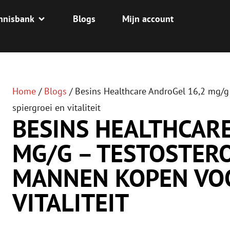
nnisbank
Blogs
Mijn account
Home
/
Blogs
/
Besins Healthcare AndroGel 16,2 mg/g
spiergroei en vitaliteit
BESINS HEALTHCAR
MG/G – TESTOSTER
MANNEN KOPEN VOO
VITALITEIT