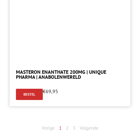
MASTERON ENANTHATE 200MG | UNIQUE
PHARMA | ANABOLENWERELD
€
69,95
BESTEL
Vorige
1
2
3
Volgende