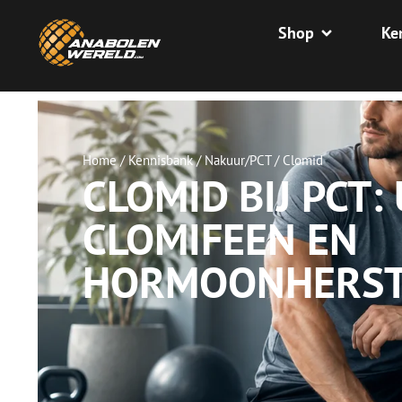
Shop
Ke
Home
/
Kennisbank
/
Nakuur/PCT
/
Clomid
CLOMID BIJ PCT:
CLOMIFEEN EN
HORMOONHERST