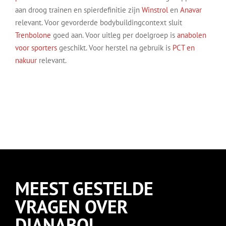
aan droog trainen en spierdefinitie zijn
Winstrol
en
Anavar
relevant. Voor gevorderde bodybuildingcontext sluit
Trenbolone
goed aan. Voor uitleg per doelgroep is
anabolen
voor sporters
geschikt. Voor herstel na gebruik is
PCT en
nakuur
relevant.
MEEST GESTELDE
VRAGEN OVER
DIANABOL