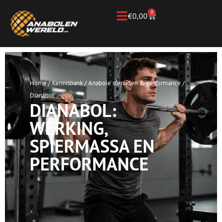
0
€
0,00
Home
/
Kennisbank
/
Anabole steroïden & performance
/
Dianabol
DIANABOL:
WERKING,
SPIERMASSA EN
PERFORMANCE