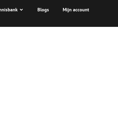
nnisbank
Blogs
Mijn account
RLIJKE STOF
E HERSTEL EN