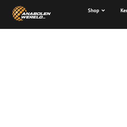
Shop
Ke
Home
/
Kennisbank
/
Peptiden & longevity
/
NAD
NAD, EEN NATUU
VOOR CELENERGI
LONGEVITY