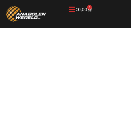
0
€
0,00
Home
/
Kennisbank
/
Gewichtsverlies
/
Tirzepatide
TIRZEPATIDE:
WERKING,
VERZADIGING EN
GEWICHTSVERLIES