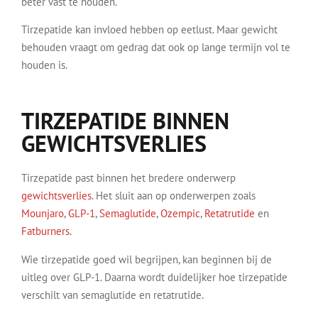
beter vast te houden.
Tirzepatide kan invloed hebben op eetlust. Maar gewicht
behouden vraagt om gedrag dat ook op lange termijn vol te
houden is.
TIRZEPATIDE BINNEN
GEWICHTSVERLIES
Tirzepatide past binnen het bredere onderwerp
gewichtsverlies
. Het sluit aan op onderwerpen zoals
Mounjaro
,
GLP-1
,
Semaglutide
,
Ozempic
,
Retatrutide
en
Fatburners
.
Wie tirzepatide goed wil begrijpen, kan beginnen bij de
uitleg over GLP-1. Daarna wordt duidelijker hoe tirzepatide
verschilt van semaglutide en retatrutide.