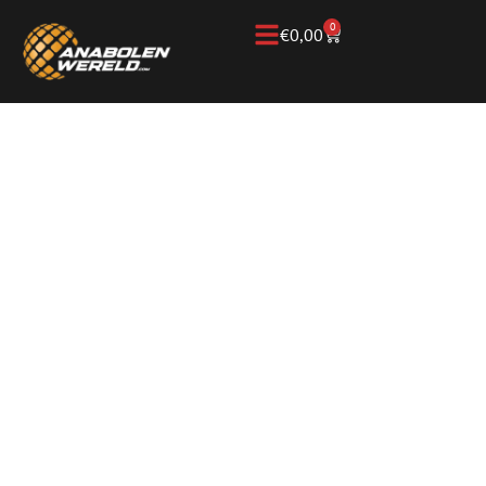
0
€
0,00
Home
/
Kennisbank
/
Nakuur/PCT
/
Arimidex
ARIMIDEX PCT:
UITLEG OVER
ANASTROZOL EN
OESTROGEEN