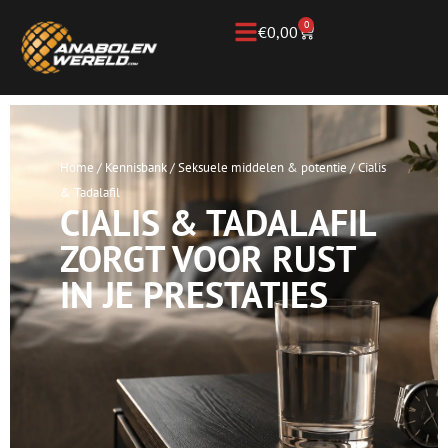
0
€
0,00
Home
/
Kennisbank
/
Seksuele middelen & potentie
/
Cialis
& Tadalafil
CIALIS & TADALAFIL
ZORGT VOOR RUST
IN JE PRESTATIES