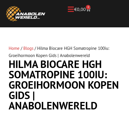
0
€
0,00
Home
/
Blogs
/
Hilma Biocare HGH Somatropine 100iu:
Groeihormoon Kopen Gids | Anabolenwereld
HILMA BIOCARE HGH
SOMATROPINE 100IU:
GROEIHORMOON KOPEN
GIDS |
ANABOLENWERELD