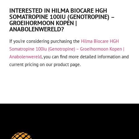
INTERESTED IN HILMA BIOCARE HGH
SOMATROPINE 100IU (GENOTROPINE) –
GROEIHORMOON KOPEN |
ANABOLENWERELD?
If you’re considering purchasing the
Hilma Biocare HGH
Somatropine 100iu (Genotropine) – Groeihormoon Kopen |
Anabolenwereld
, you can find more detailed information and
current pricing on our product page.