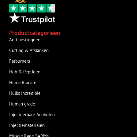
Productcategorieën
Anti oestrogeen
Cutting & Afslanken
Fatburners
Hgh & Peptiden
Hilma Biocare
Hulks Incredible
Human grade
Injecteerbare Anabolen
Injectiematerialen
Muscle Rage SARMs