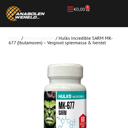
0
€
0,00
Home
/
Orale anabolen
/ Hulks Incredible SARM MK-
677 (Ibutamoren) – Vergroot spiermassa & herstel