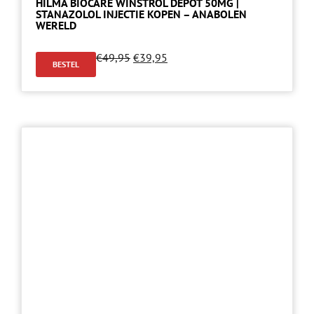
HILMA BIOCARE WINSTROL DEPOT 50MG |
STANAZOLOL INJECTIE KOPEN – ANABOLEN
WERELD
€
49,95
€
39,95
BESTEL