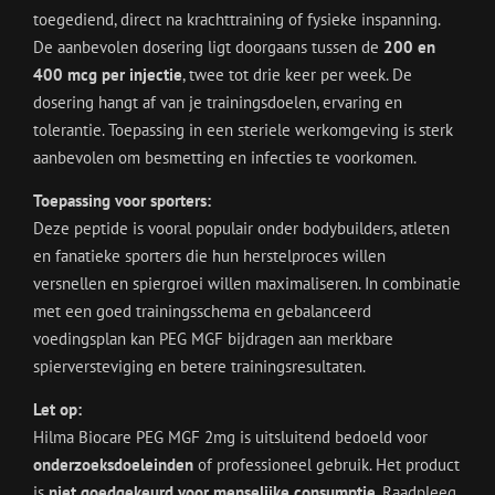
toegediend, direct na krachttraining of fysieke inspanning.
De aanbevolen dosering ligt doorgaans tussen de
200 en
400 mcg per injectie
, twee tot drie keer per week. De
dosering hangt af van je trainingsdoelen, ervaring en
tolerantie. Toepassing in een steriele werkomgeving is sterk
aanbevolen om besmetting en infecties te voorkomen.
Toepassing voor sporters:
Deze peptide is vooral populair onder bodybuilders, atleten
en fanatieke sporters die hun herstelproces willen
versnellen en spiergroei willen maximaliseren. In combinatie
met een goed trainingsschema en gebalanceerd
voedingsplan kan PEG MGF bijdragen aan merkbare
spierversteviging en betere trainingsresultaten.
Let op:
Hilma Biocare PEG MGF 2mg is uitsluitend bedoeld voor
onderzoeksdoeleinden
of professioneel gebruik. Het product
is
niet goedgekeurd voor menselijke consumptie
. Raadpleeg