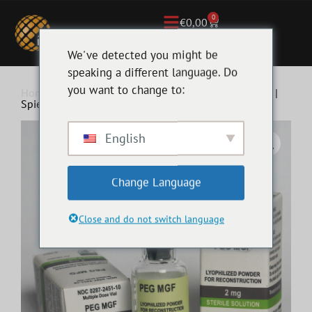
0
€
0,00
We've detected you might be
speaking a different language. Do
you want to change to:
Home
/
Hilma Biocare
/ Hilma Biocare PEG MGF 2mg |
Spiergroei & Herstel | Anabolenwereld
English
Change Language
Close and do not switch language