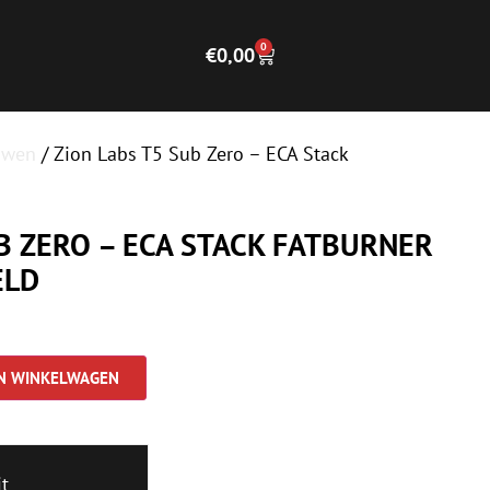
0
€
0,00
uwen
/ Zion Labs T5 Sub Zero – ECA Stack
B ZERO – ECA STACK FATBURNER
ELD
N WINKELWAGEN
t