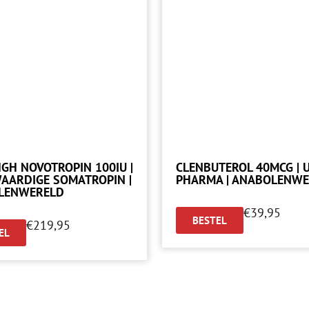
GH NOVOTROPIN 100IU |
CLENBUTEROL 40MCG | 
AARDIGE SOMATROPIN |
PHARMA | ANABOLENW
LENWERELD
€
39,95
BESTEL
€
219,95
EL