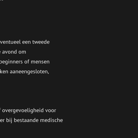
eventueel een tweede
de avond om
 beginners of mensen
eken aaneengesloten,
f overgevoeligheid voor
eker bij bestaande medische