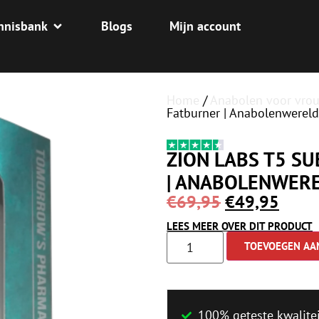
nnisbank
Blogs
Mijn account
Home
/
Anabolen voor vro
Fatburner | Anabolenwereld
ZION LABS T5 SU
| ANABOLENWER
€
69,95
€
49,95
LEES MEER OVER DIT PRODUCT
TOEVOEGEN AA
100% geteste kwalitei