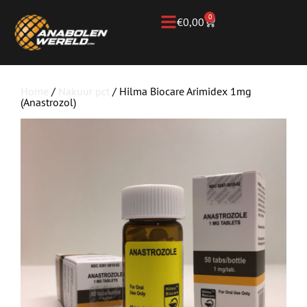
0
€
0,00
Home
/
Nakuur pct
/ Hilma Biocare Arimidex 1mg
(Anastrozol)