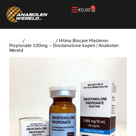
0
€
0,00
Home
/
Hilma Biocare
/ Hilma Biocare Masteron
Propionate 100mg – Drostanolone kopen | Anabolen
Wereld