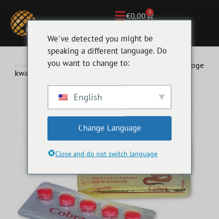
0
€
0,00
We've detected you might be
speaking a different language. Do
you want to change to:
Home
/
Potentie & Overige
/ Cobra 120mg kopen | Hoge
kwaliteit & snelle levering
English
Change Language
Close and do not switch language