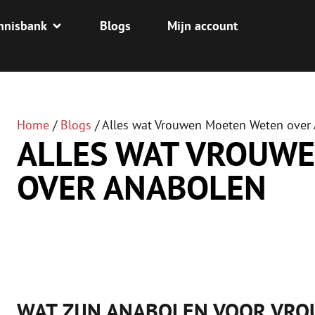
nnisbank
Blogs
Mijn account
Home
/
Blogs
/
Alles wat Vrouwen Moeten Weten over
ALLES WAT VROUW
OVER ANABOLEN
WAT ZIJN ANABOLEN VOOR VR