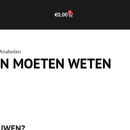
0
€
0,00
 Anabolen
EN MOETEN WETEN
OUWEN?