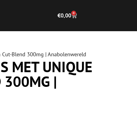
0
€
0,00
a Cut-Blend 300mg | Anabolenwereld
US MET UNIQUE
 300MG |