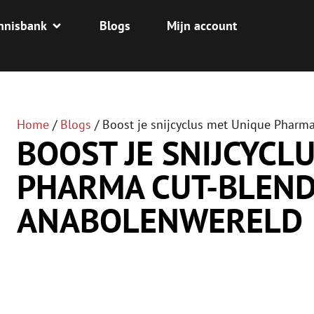
nnisbank
Blogs
Mijn account
Home
/
Blogs
/
Boost je snijcyclus met Unique Pharm
BOOST JE SNIJCYCL
PHARMA CUT-BLEND
ANABOLENWERELD