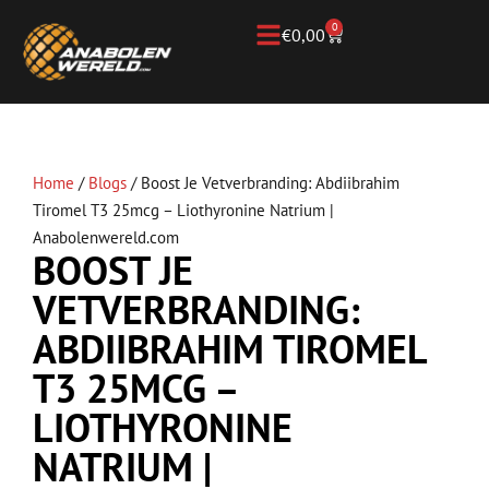
0
€
0,00
Home
/
Blogs
/
Boost Je Vetverbranding: Abdiibrahim
Tiromel T3 25mcg – Liothyronine Natrium |
Anabolenwereld.com
BOOST JE
VETVERBRANDING:
ABDIIBRAHIM TIROMEL
T3 25MCG –
LIOTHYRONINE
NATRIUM |