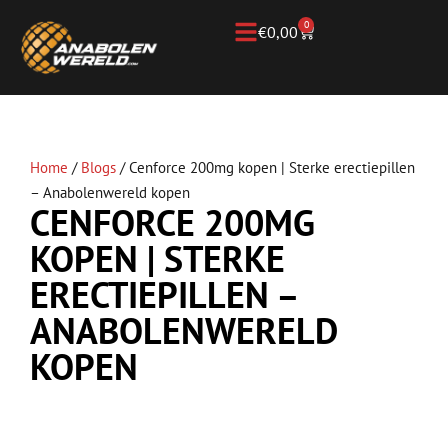
0
€
0,00
Home
/
Blogs
/
Cenforce 200mg kopen | Sterke erectiepillen
– Anabolenwereld kopen
CENFORCE 200MG
KOPEN | STERKE
ERECTIEPILLEN –
ANABOLENWERELD
KOPEN