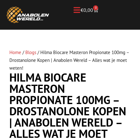
0
€
0,00
Home
/
Blogs
/
Hilma Biocare Masteron Propionate 100mg –
Drostanolone Kopen | Anabolen Wereld – Alles wat je moet
weten!
HILMA BIOCARE
MASTERON
PROPIONATE 100MG –
DROSTANOLONE KOPEN
| ANABOLEN WERELD –
ALLES WAT JE MOET