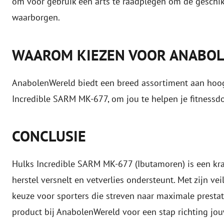
om voor gebruik een arts te raadplegen om de geschik
waarborgen.
WAAROM KIEZEN VOOR ANABO
AnabolenWereld biedt een breed assortiment aan ho
Incredible SARM MK-677, om jou te helpen je fitnessdo
CONCLUSIE
Hulks Incredible SARM MK-677 (Ibutamoren) is een kra
herstel versnelt en vetverlies ondersteunt. Met zijn ve
keuze voor sporters die streven naar maximale prestat
product bij AnabolenWereld voor een stap richting jou