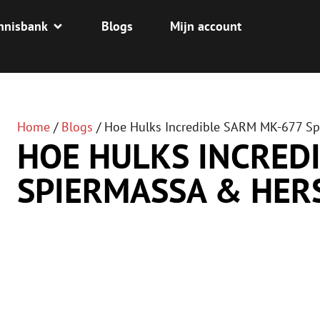
nnisbank
Blogs
Mijn account
Home
/
Blogs
/
Hoe Hulks Incredible SARM MK-677 Sp
HOE HULKS INCRED
SPIERMASSA & HER