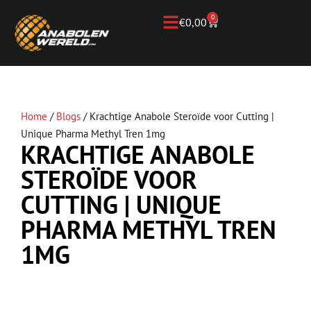
0
€
0,00
Home
/
Blogs
/
Krachtige Anabole Steroïde voor Cutting |
Unique Pharma Methyl Tren 1mg
KRACHTIGE ANABOLE
STEROÏDE VOOR
CUTTING | UNIQUE
PHARMA METHYL TREN
1MG