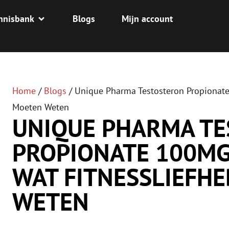
nnisbank
Blogs
Mijn account
Home
/
Blogs
/
Unique Pharma Testosteron Propionate
Moeten Weten
UNIQUE PHARMA T
PROPIONATE 100MG
WAT FITNESSLIEFH
WETEN