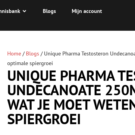
nnisbank
Blogs
Mijn account
Home
/
Blogs
/
Unique Pharma Testosteron Undecanoa
optimale spiergroei
UNIQUE PHARMA T
UNDECANOATE 250M
WAT JE MOET WETE
SPIERGROEI