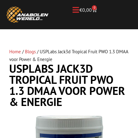
0
€
0,00
Home
/
Blogs
/
USPLabs Jack3d Tropical Fruit PWO 1.3 DMAA
voor Power & Energie
USPLABS JACK3D
TROPICAL FRUIT PWO
1.3 DMAA VOOR POWER
& ENERGIE