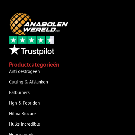
Productcategorieën
Anti oestrogeen
Cutting & Afslanken
Fatburners
Hgh & Peptiden
Hilma Biocare
Hulks Incredible
Human grade