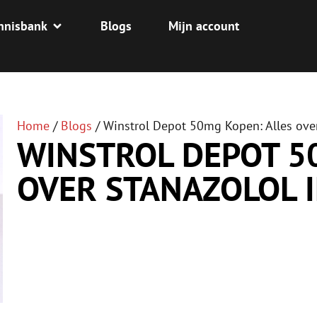
nnisbank
Blogs
Mijn account
Home
/
Blogs
/
Winstrol Depot 50mg Kopen: Alles over
WINSTROL DEPOT 5
OVER STANAZOLOL I