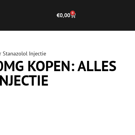
0
€
0,00
 Stanazolol Injectie
0MG KOPEN: ALLES
NJECTIE