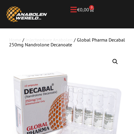
0
€
0,00
Home
/
Injecteerbare Anabolen
/ Global Pharma Decabal
250mg Nandrolone Decanoate