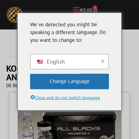
0
€
0,00
We've detected you might be
speaking a different language. Do
you want to change to:
Home
/ Injecteerbare Anabolen
English
KOOP INJECTEERBARE
ANABOLEN
Change Language
DE BESTE INJECTEERBARE ANABOLEN
Close and do not switch language