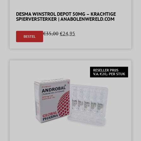
DESMA WINSTROL DEPOT 50MG – KRACHTIGE
SPIERVERSTERKER | ANABOLENWERELD.COM
€
35,00
€
24,95
BESTEL
RESELLER PRIJS
V.A. €20,- PER STUK