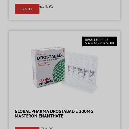
€
54,95
BESTEL
RESELLER PRIJS
V.A. €36,- PER STUK
GLOBAL PHARMA DROSTABAL-E 200MG
MASTERON ENANTHATE
€
74,95