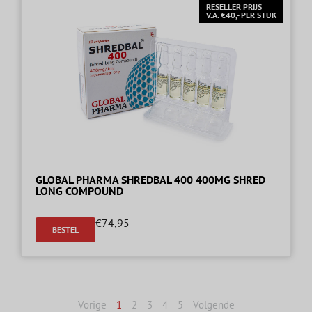
RESELLER PRIJS
V.A. €40,- PER STUK
GLOBAL PHARMA SHREDBAL 400 400MG SHRED
LONG COMPOUND
€
74,95
BESTEL
Vorige
1
2
3
4
5
Volgende