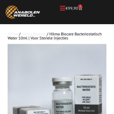
2
€
99,90
Home
/
Hilma Biocare
/ Hilma Biocare Bacteriostatisch
Water 10ml | Voor Steriele Injecties