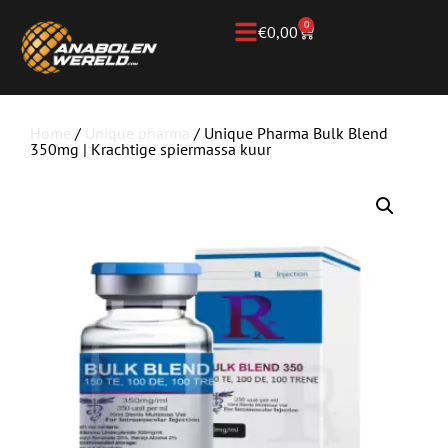
0
€
0,00
Home
/
Unique pharma
/ Unique Pharma Bulk Blend
350mg | Krachtige spiermassa kuur