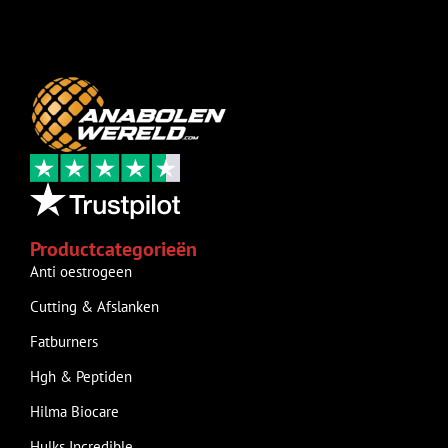
Productcategorieën
Anti oestrogeen
Cutting & Afslanken
Fatburners
Hgh & Peptiden
Hilma Biocare
Hulks Incredible