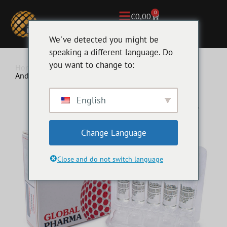
0
€
0,00
We've detected you might be
speaking a different language. Do
you want to change to:
Home
/
Injecteerbare Anabolen
/ Global Pharma
Androbal 325mg Testosterone Compound
English
Change Language
Close and do not switch language