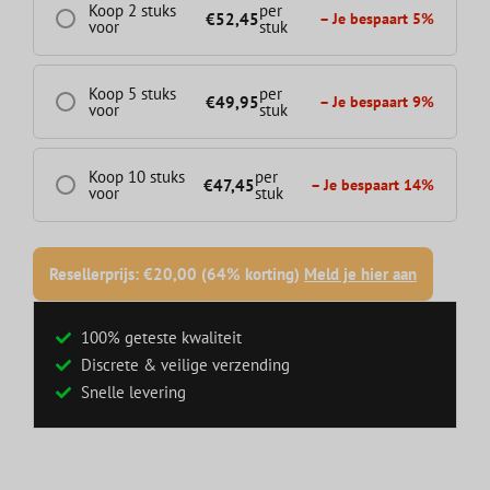
Koop 2 stuks
per
€
52,45
– Je bespaart 5%
voor
stuk
Koop 5 stuks
per
€
49,95
– Je bespaart 9%
voor
stuk
Koop 10 stuks
per
€
47,45
– Je bespaart 14%
voor
stuk
Resellerprijs: €20,00 (64% korting)
Meld je hier aan
100% geteste kwaliteit
Discrete & veilige verzending
Snelle levering